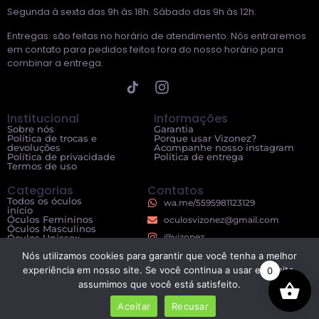
Segunda à sexta das 9h às 18h. Sábado das 9h às 12h.
Entregas: são feitas no horário de atendimento. Nós entraremos
em contato para pedidos feitos fora do nosso horário para
combinar a entrega.
Institucional
Informações
Sobre nós
Garantia
Política de trocas e
Porque usar Vizonez?
devoluções
Acompanhe nosso instagram
Política de privacidade
Política de entrega
Termos de uso
Categorias
Contatos
Todos os óculos
wa.me/5595981123129
início
Óculos Femininos
oculosvizonez@gmail.com
Óculos Masculinos
@vizonez
Óculos Unissex
Nós utilizamos cookies para garantir que você tenha a melhor
experiência em nosso site. Se você continua a usar este site,
0
© 2024 Vizonez – Todos os direitos reservados
assumimos que você está satisfeito.
Aceitar
Recusar