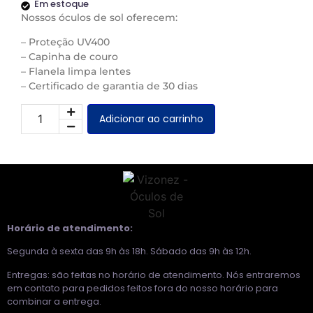
Em estoque
Nossos óculos de sol oferecem:
– Proteção UV400
– Capinha de couro
– Flanela limpa lentes
– Certificado de garantia de 30 dias
Adicionar ao carrinho
Horário de atendimento:
Segunda à sexta das 9h às 18h. Sábado das 9h às 12h.
Entregas: são feitas no horário de atendimento. Nós entraremos
em contato para pedidos feitos fora do nosso horário para
combinar a entrega.